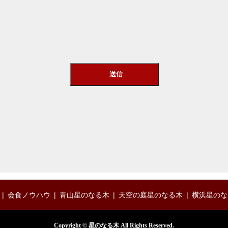
会食ノウハウ
青山星のなる木
天空の庭星のなる木
横浜星のな
Copyright © 星のなる木 All Rights Reserved.