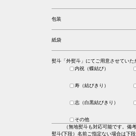
包装
紙袋
熨斗
「外熨斗」にてご用意させていた
内祝（蝶結び）
寿（結びきり）
志（白黒結びきり）
その他
（無地熨斗も対応可能です。備
熨斗(下段）名前
ご指定ない場合は下段