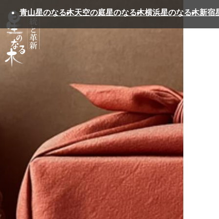
星のなる木
青山星のなる木
天空の庭星のなる木
横浜星のなる木
新宿
Hoshi no naruki