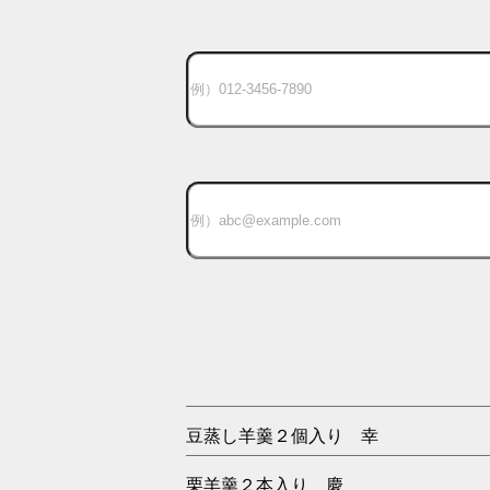
豆蒸し羊羹２個入り 幸
栗羊羹２本入り 慶