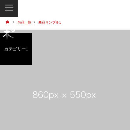
星のなる木
Hoshi no naruki
青山星のなる木
商品一覧
商品サンプル1
天空の庭星のなる木
カテゴリー1
横浜星のなる木
新宿星のなる木