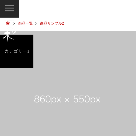
星のなる木
Hoshi no naruki
青山星のなる木
商品一覧
商品サンプル2
天空の庭星のなる木
カテゴリー1
横浜星のなる木
新宿星のなる木