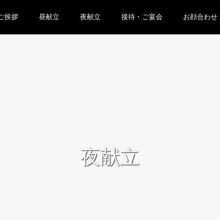
ご挨拶
昼献立
夜献立
接待・ご宴会
お顔合わせ
夜献立