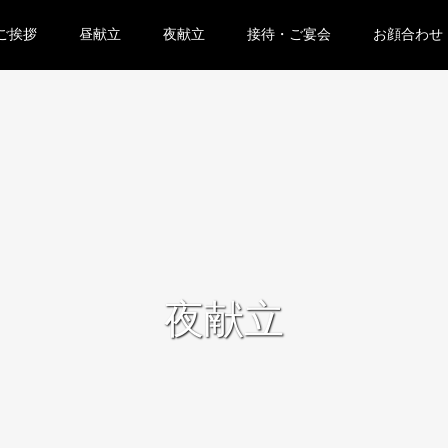
ご挨拶
昼献立
夜献立
接待・ご宴会
お顔合わせ
夜献立